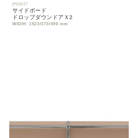
JPQS027
サイドボード
ドロップダウンドアｘ2
W/D/H: 1523/373/490 mm
サ
イ
ド
ボ
ー
ド
ド
ロ
ッ
プ
ダ
ウ
ン