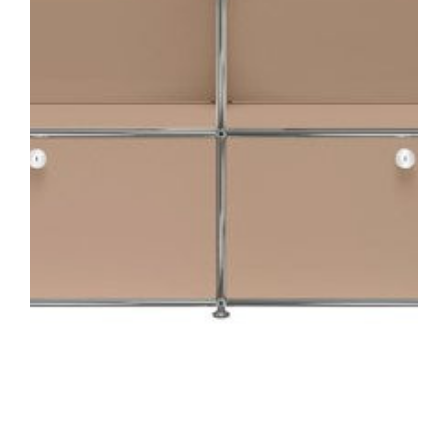
ド
ア
ｘ
2