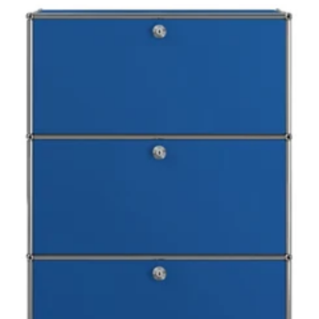
ッ
プ
ダ
ウ
ン
ド
ア
x2,
エ
ク
ス
テ
ン
シ
ョ
ン
ド
ア
x1