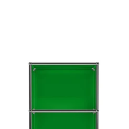
キ
ャ
ビ
ネ
ッ
ト
ド
ロ
ッ
プ
ダ
ウ
ン
ド
ア
ｘ
2