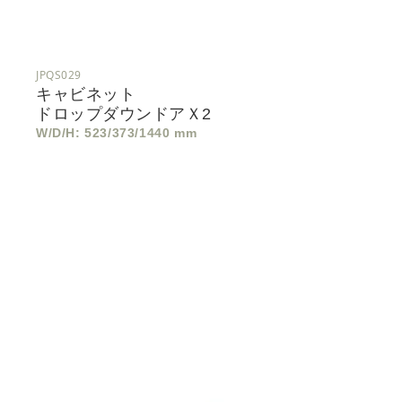
JPQS029
キャビネット
ドロップダウンドアｘ2
W/D/H: 523/373/1440 mm
サ
イ
ド
ボ
ー
ド
ド
ロ
ッ
プ