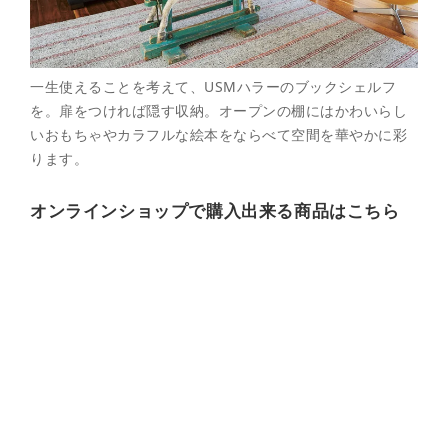
一生使えることを考えて、USMハラーのブックシェルフ
を。扉をつければ隠す収納。オープンの棚にはかわいらし
いおもちゃやカラフルな絵本をならべて空間を華やかに彩
ります。
オンラインショップで購入出来る商品はこちら
キ
ャ
ビ
ネ
ッ
ト
ド
ロ