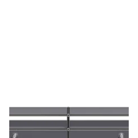
ド
ボ
ー
ド
ド
ロ
ッ
プ
ダ
ウ
ン
ド
ア
ｘ
2