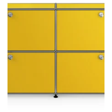
ダ
ウ
ン
ド
ア
x4