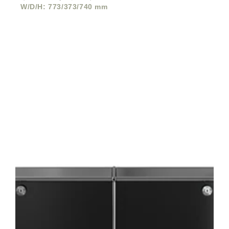
W/D/H: 773/373/740 mm
サ
イ
ド
ボ
ー
ド
ド
ロ
ッ
プ
ダ
ウ
ン
ド
ア
x4