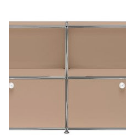
ッ
プ
ダ
ウ
ン
ド
ア
ｘ
2