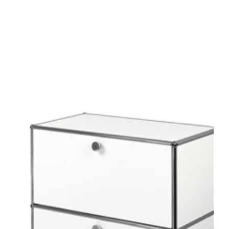
ド
ド
ロ
ッ
プ
ダ
ウ
ン
ド
ア
x2