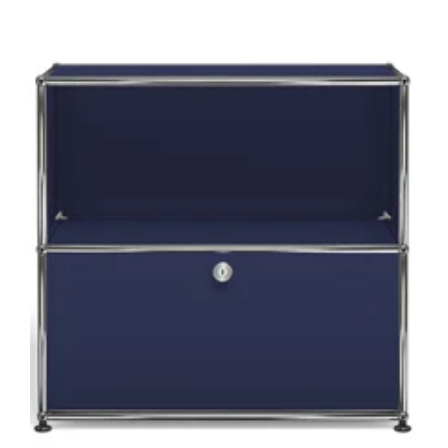
ド
ア
x1