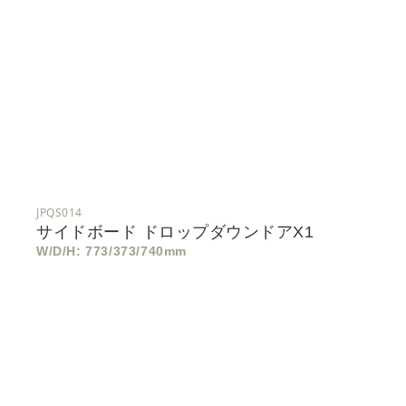
JPQS014
サイドボード ドロップダウンドアx1
W/D/H: 773/373/740mm
サ
イ
ド
ボ
ー