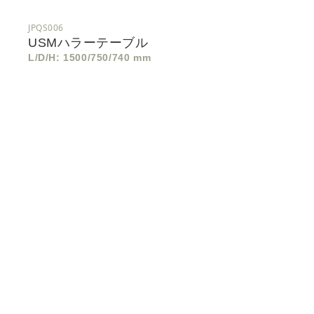
JPQS006
USMハラーテーブル
L/D/H: 1500/750/740 mm
サ
イ
ド
ボ
ー
ド
ド
ロ
ッ
プ
ダ
ウ
ン