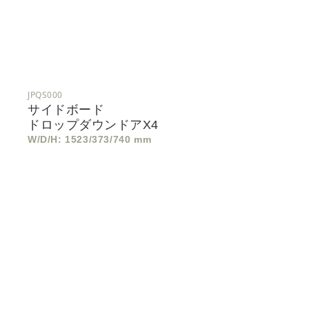
JPQS000
サイドボード
ドロップダウンドアx4
W/D/H: 1523/373/740 mm
サ
イ
ド
ボ
ー
ド
ド
ロ