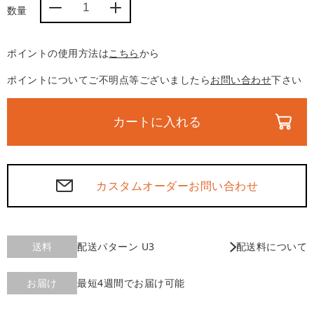
数量
サ
サ
イ
イ
ド
ド
ポイントの使用方法は
こちら
から
ボ
ボ
ポイントについてご不明点等ございましたら
お問い合わせ
下さい
ー
ー
ド
ド
ド
ド
カートに入れる
ロ
ロ
ッ
ッ
プ
プ
ダ
ダ
カスタムオーダーお問い合わせ
ウ
ウ
ン
ン
ド
ド
送料
配送パターン U3
配送料について
ア
ア
x4
x4
の
の
お届け
最短4週間でお届け可能
数
数