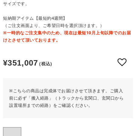
サイズです。
短納期アイテム【最短約4週間】
（ご注文画面より、ご希望日時を選択頂けます。）
※一時的なご注文集中のため、現在は最短10月上旬以降でのお届
けとさせて頂いております。
通
¥351,007
(税込)
常
価
※こちらの商品は完成体でお届けさせて頂きます。ご購入
格
前に必ず「搬入経路」（トラックから玄関口、玄関口から
設置場所までの経路）をご確認ください。