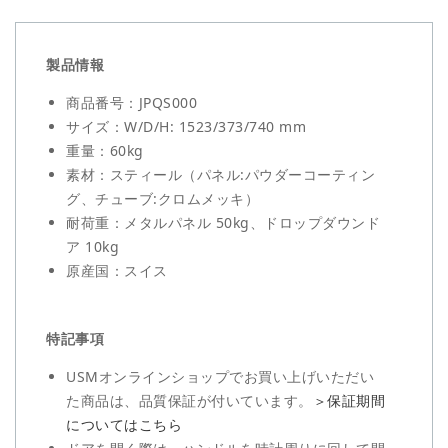
量
量
を
を
減
増
製品情報
ら
や
す
す
商品番号：JPQS000
サイズ：W/D/H: 1523/373/740 mm
重量：60kg
素材：スティール（パネル:パウダーコーティン
グ、チューブ:クロムメッキ）
耐荷重：メタルパネル 50kg、ドロップダウンド
ア 10kg
原産国：スイス
特記事項
USMオンラインショップでお買い上げいただい
た商品は、品質保証が付いています。
＞保証期間
についてはこちら