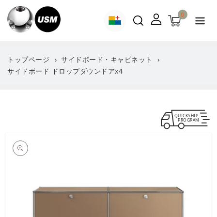
ン
ツ
0
に
進
む
トップページ
サイドボード・キャビネット
サイドボード ドロップダウンドアx4
QUICKSHIP
PROGRAM